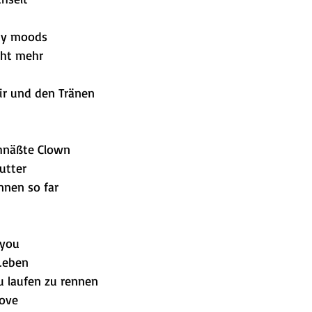
 my moods
cht mehr
mir und den Tränen
chnäßte Clown
utter
nnen so far
 you
Leben
u laufen zu rennen
love