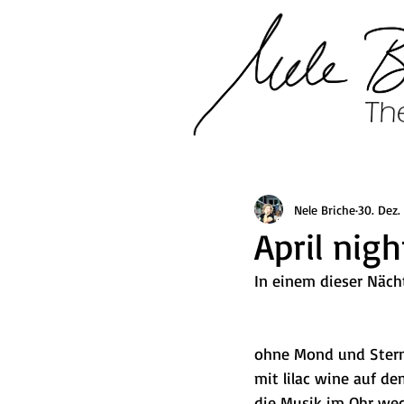
Nele Briche
30. Dez.
April nigh
In einem dieser Näch
ohne Mond und Ster
mit lilac wine auf d
die Musik im Ohr wec