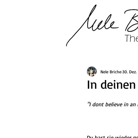
Nele Briche
30. Dez.
In deine
"I dont believe in an
Du hast sie wieder g