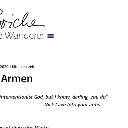
 2020
1 Min. Lesezeit
n Armen
 interventionist God, but I know, darling, you do"
 								Nick Cave Into your arms
esagt diese drei Worte